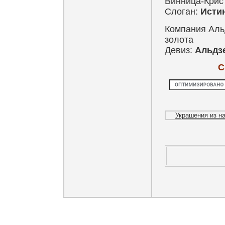
Винница-Крис
Слоган:
Исти
Компания Аль
золота
Девиз:
Альдз
С
Украшения из на