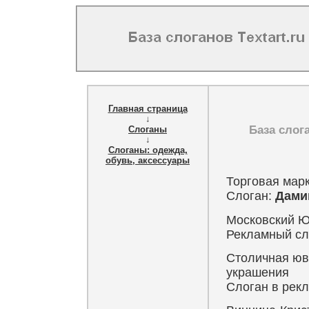
Главная страница
↓
База слог
Слоганы
↓
Слоганы: одежда,
обувь, аксессуары
Торговая мар
Слоган:
Дами
Московский Ю
Рекламный сл
Столичная юв
украшения
Слоган в рек