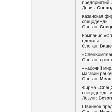
предприятий 
Девиз:
Спецод
Казанская фи
спецодежды
Слоган:
Спецо
Компания «Сп
одежды
Слоган:
Ваше 
«СпецКомплек
Слоган в рек
«Рабочий мир»
магазин рабо
Слоган:
Мело
Фирма «СпецО
спецодежды 
Лозунг:
Безоп
Швейное пред
Слоган:
Наша