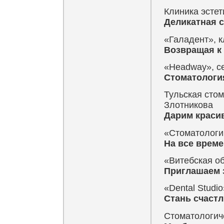
Клиника эстет
Деликатная с
«Галадент», к
Возвращая к
«Headway», се
Стоматология
Тульская стом
Злотникова
Дарим краси
«Стоматологи
На все време
«Витебская о
Приглашаем 
«Dental Studi
Стань счастл
Стоматологич