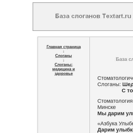
Главная страница
↓
Слоганы
База с
↓
Слоганы:
медицина и
здоровье
Стоматологиче
Слоганы:
Шед
С точност
Стоматология 
Минске
Мы дарим ул
«Азбука Улыбк
Дарим улыбк