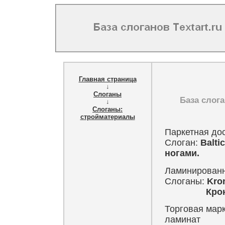
Главная страница
↓
Слоганы
База слог
↓
Слоганы:
стройматериалы
Паркетная до
Слоган:
Balti
ногами.
Ламинированн
Слоганы:
Kro
Кронотекс
Торговая марка
ламинат