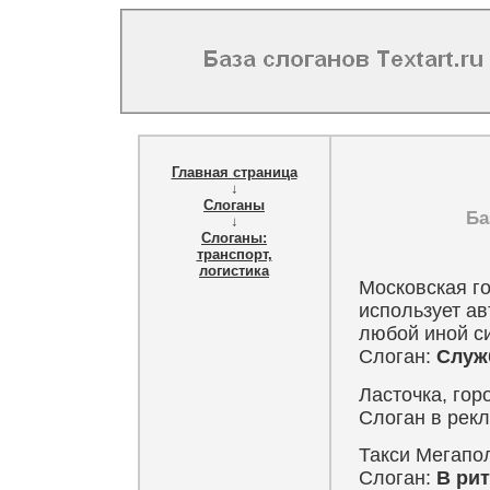
Главная страница
↓
Слоганы
Ба
↓
Слоганы:
транспорт,
логистика
Московская г
использует ав
любой иной с
Слоган:
Служб
Ласточка, гор
Слоган в рек
Такси Мегапо
Слоган:
В ри