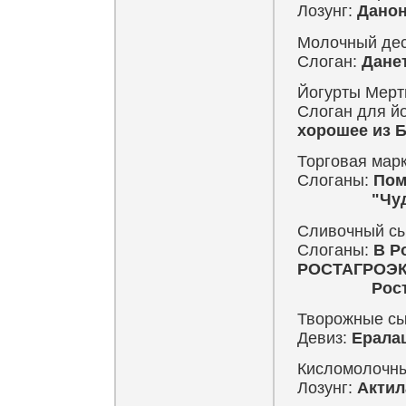
Лозунг:
Данон
Молочный десе
Слоган:
Данет
Йогурты Мертин
Слоган для й
хорошее из Б
Торговая марк
Слоганы:
Пом
"Чудо-йогу
Сливочный сы
Слоганы:
В Р
РОСТАГРОЭК
Ростагроэк
Творожные с
Девиз:
Ерала
Кисломолочны
Лозунг:
Актил