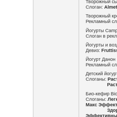
Творожный сыр
Слоган:
Almet
Творожный кр
Рекламный сл
Йогурты Campi
Слоган в рек
Йогурты и воз
Девиз:
Frutti
Йогурт Данон 
Рекламный сл
Детский йогур
Слоганы:
Рас
Растишка. 
Био-кефир Bio
Слоганы:
Лег
Макс Эффек
Здоровье 
Эффективны