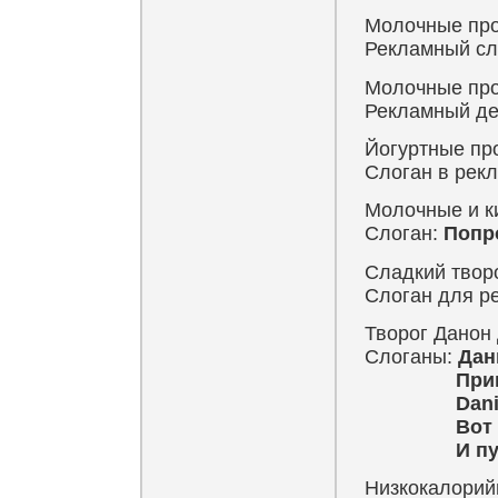
Молочные про
Рекламный сл
Молочные про
Рекламный де
Йогуртные пр
Слоган в рек
Молочные и к
Слоган:
Попр
Сладкий твор
Слоган для р
Творог Данон 
Слоганы:
Дан
Пришло в
Danissimo
Вот это
И пусть в
Низкокалорийн