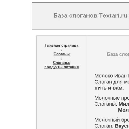
Главная страница
↓
База сло
Слоганы
↓
Слоганы:
продукты питания
Молоко Иван
Слоган для м
пить и вам.
Молочные пр
Слоганы:
Мил
Молоко от
Молочный бре
Слоган:
Вкусн