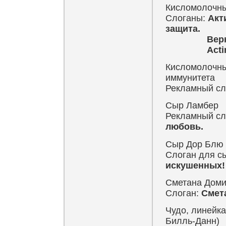
Кисломолочный
Слоганы:
Акт
защита.
Верный за
Actimel. Е
Кисломолочны
иммунитета
Рекламный сл
Сыр Ламбер
Рекламный сл
любовь.
Сыр Дор Блю -
Слоган для с
искушенных!
Сметана Доми
Слоган:
Смета
Чудо, линейка
Билль-Данн)