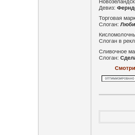
Новозеландск
Девиз:
Фернде
Торговая мар
Слоган:
Люби
Кисломолочны
Слоган в рек
Сливочное ма
Слоган:
Сдел
Смотри