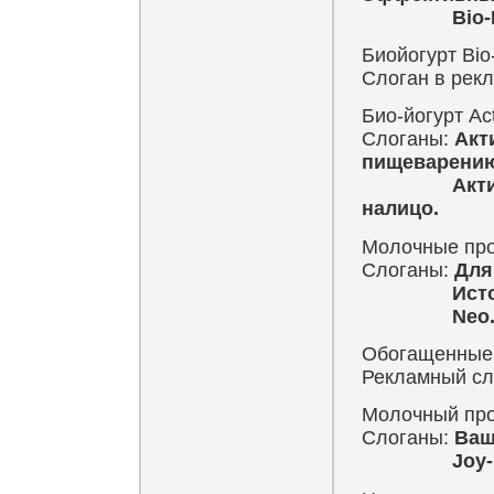
Bio-Max. 
Биойогурт Bio
Слоган в рек
Био-йогурт Act
Слоганы:
Акт
пищеварению
Активия. Д
налицо.
Молочные про
Слоганы:
Для
Источник 
Neo. Иде
Обогащенные 
Рекламный сл
Молочный прод
Слоганы:
Ваш
Joy-Fit. И