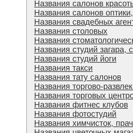
Названия салонов красот
Названия салонов оптики,
Названия свадебных аген
Названия столовых
Названия стоматологичес
Названия студий загара, 
Названия студий йоги
Названия такси
Названия тату салонов
Названия торгово-развле
Названия торговых центр
Названия фитнес клубов
Названия фотостудий
Названия химчисток, пра
Названия цветочных мага