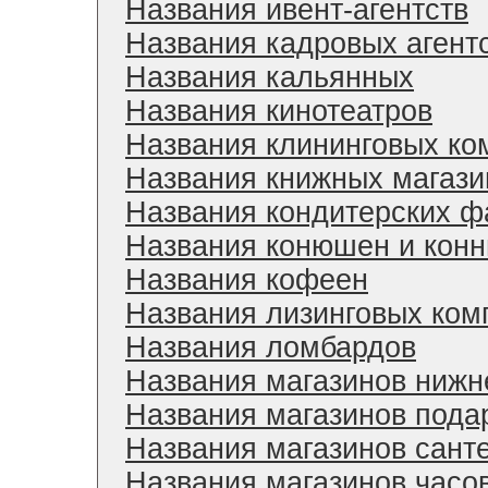
Названия ивент-агентств
Названия кадровых агент
Названия кальянных
Названия кинотеатров
Названия клининговых ко
Названия книжных магази
Названия кондитерских ф
Названия конюшен и конн
Названия кофеен
Названия лизинговых ком
Названия ломбардов
Названия магазинов нижн
Названия магазинов пода
Названия магазинов сант
Названия магазинов часо