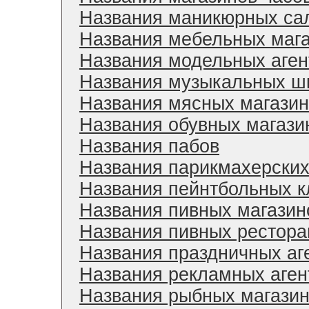
Названия маникюрных сал
Названия мебельных маг
Названия модельных аген
Названия музыкальных ш
Названия мясных магази
Названия обувных магази
Названия пабов
Названия парикмахерски
Названия пейнтбольных к
Названия пивных магазин
Названия пивных рестора
Названия праздничных аг
Названия рекламных аген
Названия рыбных магази